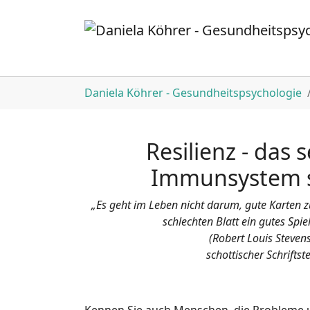
Zum Hauptinhalt springen
Sie sind hier:
Daniela Köhrer - Gesundheitspsychologie
Resilienz
- das 
Immunsystem 
„Es geht im Leben nicht darum, gute Karten 
schlechten Blatt ein gutes Spi
(Robert Louis Steven
schottischer Schriftste