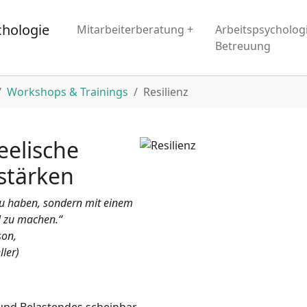
Mitarbeiterberatung +
Arbeitspsycholog
Betreuung
Workshops & Trainings
Resilienz
seelische
stärken
zu haben, sondern mit einem
el zu machen.“
son,
ller)