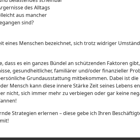
und Belastendes scheinbar
rgernisse des Alltags
elleicht aus mancher
gegangen sind?
gkeit eines Menschen bezeichnet, sich trotz widriger Umstä
, dass es ein ganzes Bündel an schützenden Faktoren gibt
isse, gesundheitlicher, familiärer und/oder finanzieller Pr
s persönliche Grundausstattung mitbekommen. Dabei ist die 
eder Mensch kann diese innere Stärke Zeit seines Lebens en
ber nicht, sich immer mehr zu verbiegen oder gar keine neg
fannen!
rnde Strategien erlernen – diese gebe ich Ihren Beschäftigt
mit!