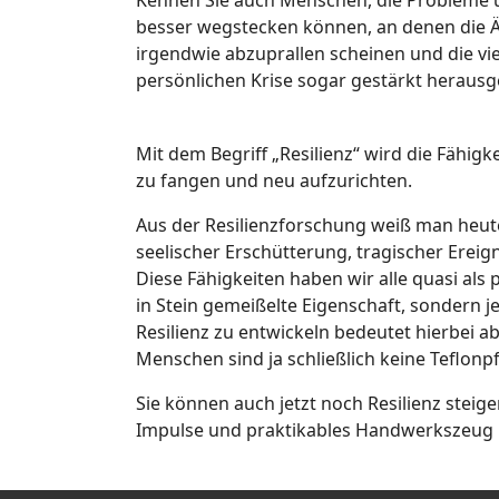
Kennen Sie auch Menschen, die Probleme 
besser wegstecken können, an denen die Ä
irgendwie abzuprallen scheinen und die vi
persönlichen Krise sogar gestärkt heraus
Mit dem Begriff „Resilienz“ wird die Fähi
zu fangen und neu aufzurichten.
Aus der Resilienzforschung weiß man heute
seelischer Erschütterung, tragischer Ereign
Diese Fähigkeiten haben wir alle quasi al
in Stein gemeißelte Eigenschaft, sondern j
Resilienz zu entwickeln bedeutet hierbei a
Menschen sind ja schließlich keine Teflonp
Sie können auch jetzt noch Resilienz steige
Impulse und praktikables Handwerkszeug 